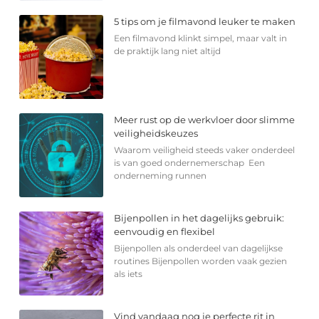
5 tips om je filmavond leuker te maken
Een filmavond klinkt simpel, maar valt in
de praktijk lang niet altijd
Meer rust op de werkvloer door slimme
veiligheidskeuzes
Waarom veiligheid steeds vaker onderdeel
is van goed ondernemerschap Een
onderneming runnen
Bijenpollen in het dagelijks gebruik:
eenvoudig en flexibel
Bijenpollen als onderdeel van dagelijkse
routines Bijenpollen worden vaak gezien
als iets
Vind vandaag nog je perfecte rit in