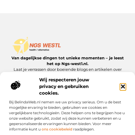
Van dagelijkse dingen tot unieke momenten – je leest
het op Ngs-west1.nl.
Laat je verrassen door boeiende blogs en artikelen over
alles wat het leven interessant maakt.
Wij respecteren jouw
privacy en gebruiken
Onze informatie
cookies.
Goedkope Linkbuilding: Hoe je het Doet zonder Kwaliteit te Verliezen
Inkomsten Genereren met Mijn Website: Van Bezoeker naar Verdienmodel
Bij BelindaWeb.nl nemen we uw privacy serieus. Om u de best
Bericht categorie
mogelijke ervaring te bieden, gebruiken we cookies en
vergelijkbare technologieën. Deze helpen ons te begrijpen hoe u
onze website gebruikt, zodat wij deze kunnen verbeteren en u
gepersonaliseerde ervaringen kunnen bieden. Voor meer
informatie kunt u
ons cookiebeleid
raadplegen.