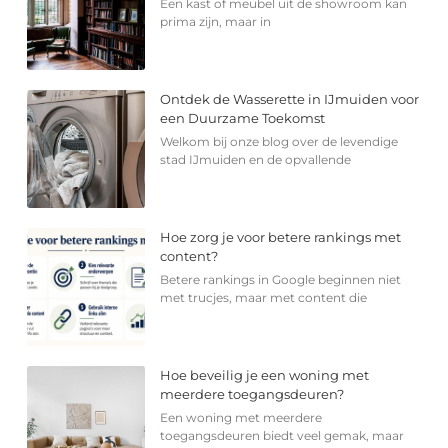
Een kast of meubel uit de showroom kan
prima zijn, maar in
Ontdek de Wasserette in IJmuiden voor
een Duurzame Toekomst
Welkom bij onze blog over de levendige
stad IJmuiden en de opvallende
Hoe zorg je voor betere rankings met
content?
Betere rankings in Google beginnen niet
met trucjes, maar met content die
Hoe beveilig je een woning met
meerdere toegangsdeuren?
Een woning met meerdere
toegangsdeuren biedt veel gemak, maar