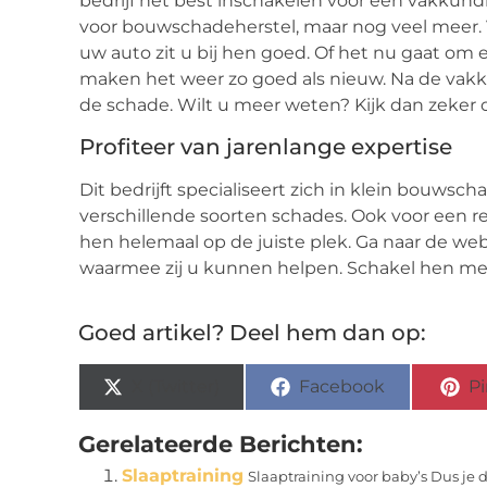
bedrijf het best inschakelen voor een vakkundig
voor bouwschadeherstel, maar nog veel meer. Vo
uw auto zit u bij hen goed. Of het nu gaat om e
maken het weer zo goed als nieuw. Na de vakku
de schade. Wilt u meer weten? Kijk dan zeker
Profiteer van jarenlange expertise
Dit bedrijft specialiseert zich in klein bouwsch
verschillende soorten schades. Ook voor een rep
hen helemaal op de juiste plek. Ga naar de web
waarmee zij u kunnen helpen. Schakel hen me
Goed artikel? Deel hem dan op:
X (Twitter)
Facebook
Pi
Gerelateerde Berichten:
Slaaptraining
Slaaptraining voor baby’s Dus je 