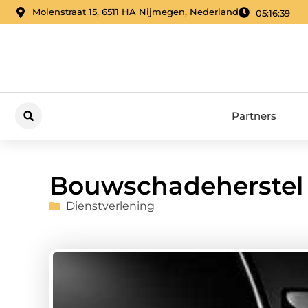
Molenstraat 15, 6511 HA Nijmegen, Nederland
05:16:40
Partners
Bouwschadeherstel 
Dienstverlening