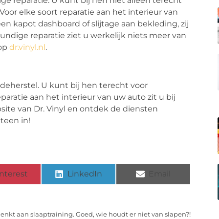
e reparatie. U kunt bij hen niet alleen terecht
or elke soort reparatie aan het interieur van
en kapot dashboard of slijtage aan bekleding, zij
ndige reparatie ziet u werkelijk niets meer van
 op
dr.vinyl.nl
.
adeherstel. U kunt bij hen terecht voor
aratie aan het interieur van uw auto zit u bij
site van Dr. Vinyl en ontdek de diensten
teen in!
nterest
LinkedIn
Email
denkt aan slaaptraining. Goed, wie houdt er niet van slapen?!