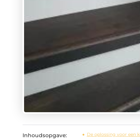
De oplossing voor een k
Inhoudsopgave: