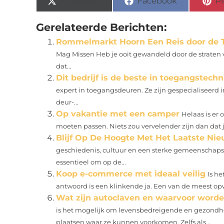
X (Twitter)
Facebook
Pi
Gerelateerde Berichten:
Rommelmarkt Hoorn Een Reis door de T
Mag Missen Heb je ooit gewandeld door de straten 
dat...
Dit bedrijf is de beste in toegangstechn
expert in toegangsdeuren. Ze zijn gespecialiseerd
deur-...
Op vakantie met een camper
Helaas is er
moeten passen. Niets zou vervelender zijn dan dat j
Blijf Op De Hoogte Met Het Laatste Ni
geschiedenis, cultuur en een sterke gemeenschapsz
essentieel om op de...
Koop e-commerce met ideaal veilig
Is h
antwoord is een klinkende ja. Een van de meest op
Wat zijn autoclaven en waarvoor worde
is het mogelijk om levensbedreigende en gezondh
plaatsen waar ze kunnen voorkomen. Zelfs als...