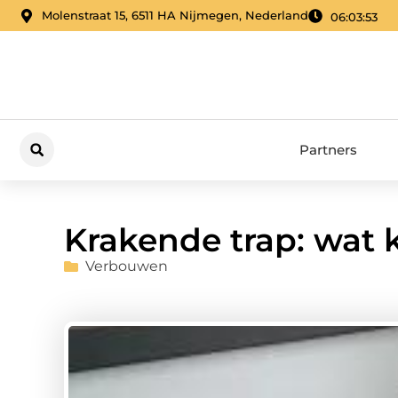
Molenstraat 15, 6511 HA Nijmegen, Nederland
06:03:54
Partners
Krakende trap: wat 
Verbouwen