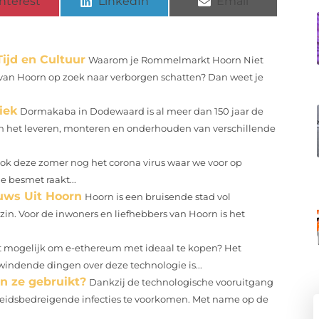
nterest
LinkedIn
Email
ijd en Cultuur
Waarom je Rommelmarkt Hoorn Niet
van Hoorn op zoek naar verborgen schatten? Dan weet je
iek
Dormakaba in Dodewaard is al meer dan 150 jaar de
 in het leveren, monteren en onderhouden van verschillende
 ook deze zomer nog het corona virus waar we voor op
e besmet raakt...
euws Uit Hoorn
Hoorn is een bruisende stad vol
in. Voor de inwoners en liefhebbers van Hoorn is het
et mogelijk om e-ethereum met ideaal te kopen? Het
windende dingen over deze technologie is...
n ze gebruikt?
Dankzij de technologische vooruitgang
eidsbedreigende infecties te voorkomen. Met name op de