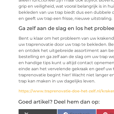
alleen functioneel zijn maar ook stijlvol. Bove
grip en veiligheid, wat vooral belangrijk is in
bekleden van uw trap biedt dus een dubbele o
en geeft uw trap een frisse, nieuwe uitstraling.
Ga zelf aan de slag en los het probl
Bent u klaar om het probleem van uw krakend
uw traprenovatie door uw trap te bekleden. Be
en ontdek het uitgebreide assortiment aan be
bestelling en ga zelf aan de slag om uw trap w
en handige tips kunt u altijd contact opne
einde aan het vervelende gekraak en geef uw 
traprenovatie begint hier! Wacht niet langer en
trap kan maken in uw dagelijks leven.
https://www.traprenovatie-doe-het-zelf.nl/krake
Goed artikel? Deel hem dan op: