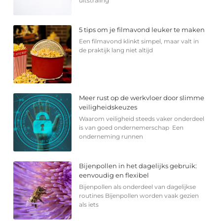
uitstraling
5 tips om je filmavond leuker te maken
Een filmavond klinkt simpel, maar valt in
de praktijk lang niet altijd
Meer rust op de werkvloer door slimme
veiligheidskeuzes
Waarom veiligheid steeds vaker onderdeel
is van goed ondernemerschap Een
onderneming runnen
Bijenpollen in het dagelijks gebruik:
eenvoudig en flexibel
Bijenpollen als onderdeel van dagelijkse
routines Bijenpollen worden vaak gezien
als iets