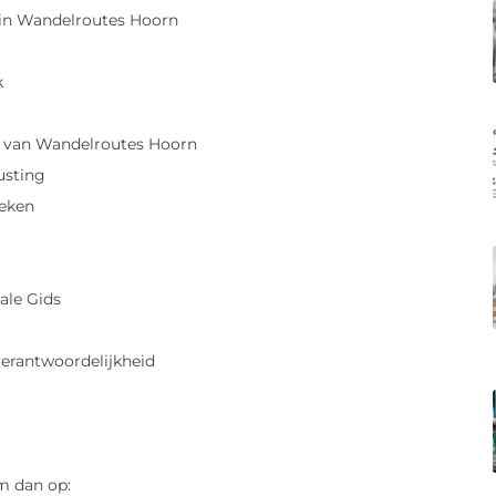
in Wandelroutes Hoorn
k
n van Wandelroutes Hoorn
usting
oeken
ale Gids
erantwoordelijkheid
m dan op: