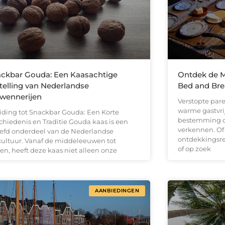
ckbar Gouda: Een Kaasachtige
Ontdek de M
telling van Nederlandse
Bed and Bre
wennerijen
Verstopte parel
warme gastvr
eiding tot Snackbar Gouda: Een Korte
bestemming d
chiedenis en Traditie Gouda kaas is een
verkennen. Of 
iefd onderdeel van de Nederlandse
ontdekkingsrei
cultuur. Vanaf de middeleeuwen tot
of op zoek
en, heeft deze kaas niet alleen onze
AANBIEDINGEN