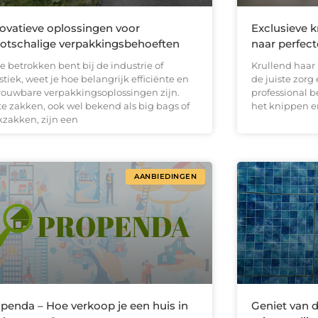
ovatieve oplossingen voor
Exclusieve k
otschalige verpakkingsbehoeften
naar perfect
je betrokken bent bij de industrie of
Krullend haar 
stiek, weet je hoe belangrijk efficiënte en
de juiste zorg
rouwbare verpakkingsoplossingen zijn.
professional be
te zakken, ook wel bekend als big bags of
het knippen en
kzakken, zijn een
AANBIEDINGEN
penda – Hoe verkoop je een huis in
Geniet van d