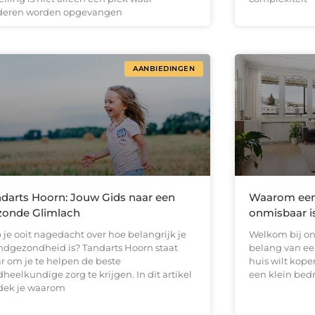
deren worden opgevangen
AANBIEDINGEN
darts Hoorn: Jouw Gids naar een
Waarom een 
zonde Glimlach
onmisbaar i
 je ooit nagedacht over hoe belangrijk je
Welkom bij on
dgezondheid is? Tandarts Hoorn staat
belang van een
ar om je te helpen de beste
huis wilt kope
heelkundige zorg te krijgen. In dit artikel
een klein bedr
dek je waarom