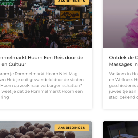
AANBIEDINGEN
mmelmarkt Hoorn Een Reis door de
Ontdek de 
d en Cultuur
Massages in
rom je Rommelmarkt Hoorn Niet Mag
Welkom in Hoo
sen Heb je ooit gewandeld door de straten
en Wellness H
 Hoorn op zoek naar verborgen schatten?
geschiedenis 
 weet je dat de Rommelmarkt Hoorn een
juweeltje aan 
aring
stad, bekend
AANBIEDINGEN