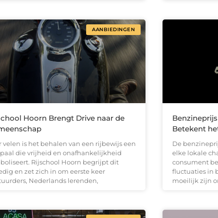
AANBIEDINGEN
school Hoorn Brengt Drive naar de
Benzineprijs
meenschap
Betekent het
 velen is het behalen van een rijbewijs een
De benzinepri
lpaal die vrijheid en onafhankelijkheid
elke lokale c
oliseert. Rijschool Hoorn begrijpt dit
consument bez
edig en zet zich in om eerste keer
fluctuaties in
tuurders, Nederlands lerenden,
moeilijk zijn 