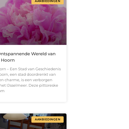
AANBIEDINGEN
Ontspannende Wereld van
 Hoorn
rn – Een Stad van Geschiedenis
oorn, een stad doordrenkt van
en charme, is een verborgen
het IJsselmeer. Deze pittoreske
 om
AANBIEDINGEN