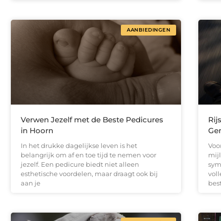
AANBIEDINGEN
Verwen Jezelf met de Beste Pedicures
Rij
in Hoorn
Ge
In het drukke dagelijkse leven is het
Voor
belangrijk om af en toe tijd te nemen voor
mij
jezelf. Een pedicure biedt niet alleen
symb
esthetische voordelen, maar draagt ook bij
voll
aan je
bes