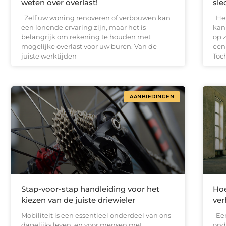
weten over overlast!
sle
Zelf uw woning renoveren of verbouwen kan
Het
een lonende ervaring zijn, maar het is
kan
belangrijk om rekening te houden met
op 
mogelijke overlast voor uw buren. Van de
een
juiste werktijden
Toc
AANBIEDINGEN
Stap-voor-stap handleiding voor het
Hoe
kiezen van de juiste driewieler
ver
Mobiliteit is een essentieel onderdeel van ons
Een
dagelijks leven, en voor mensen met
ond