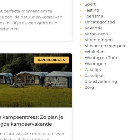
Sport
Testing
et perfecte moment om te
Toerisme
e zon, de natuur en vooral van
Uncategorized
rtuin. Of je nu een grote tuin
Vakantie
escheiden
Verbouwen
Verenigingen
Vervoer en transport
Winkelen
Woning en Tuin
AANBIEDINGEN
Woningen
Zakelijk
Zakelijke
dienstverlening
Zorg
 kampeerstress: Zo plan je
rgde kampeervakantie
en fantastische manier om even
n de dagelijkse drukte en