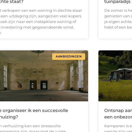
chte staat?
tuinparadijs
 verkopen van een woning in slechte staat
De zomer is h
 een uitdaging zijn, aangezien veel kopers
genieten van d
zoek zijn naar een instapklare woning of
je eigen achte
 investering met gegarandeerde winst.
hebt of een b
h
AANBIEDINGEN
 organiseer ik een succesvolle
Ontsnap aan
huizing?
een onbezo
 verhuizing kan een stressvolle
Kamperen is e
erneming zijn, maar met de juiste
weg te zijn va