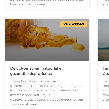
heeft dan traditionele
kin
AANBIEDINGEN
De opkomst van natuurlijke
Tan
gezondheidsproducten
Ge
De opkomst van natuurlijke
Heb
gezondheidsproducten In de afgelopen jaren
mon
is er een duidelijke toename te zien in de
kla
interesse voor natuurlijke
tand
gezondheidsproducten. Steeds meer mensen
ont
zijn op zoek naar