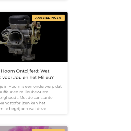
AANBIEDINGEN
 Hoorn Ontcijferd: Wat
 voor Jou en het Milieu?
js in Hoorn is een onderwerp dat
hauffeur en milieubewuste
ighoudt. Met de constante
 brandstofprijzen kan het
om te begrijpen wat deze