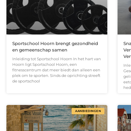
Sportschool Hoorn brengt gezondheid
Sna
en gemeenschap samen
Ver
Ver
Inleiding tot Sportschool Hoorn In het hart van
Hoorn ligt Sportschool Hoorn, een
Inl
fitnesscentrum dat meer biedt dan alleen een
Ges
plek om te sporten. Sinds de oprichting streeft
gel
de sportschool
eet
hed
AANBIEDINGEN