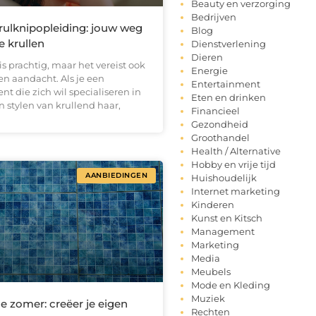
Beauty en verzorging
Bedrijven
rulknipopleiding: jouw weg
Blog
e krullen
Dienstverlening
Dieren
is prachtig, maar het vereist ook
Energie
 en aandacht. Als je een
Entertainment
nt die zich wil specialiseren in
Eten en drinken
 stylen van krullend haar,
Financieel
Gezondheid
Groothandel
Health / Alternative
Hobby en vrije tijd
AANBIEDINGEN
Huishoudelijk
Internet marketing
Kinderen
Kunst en Kitsch
Management
Marketing
Media
Meubels
Mode en Kleding
Muziek
e zomer: creëer je eigen
Rechten