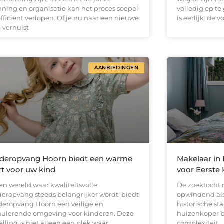
nning en organisatie kan het proces soepel
volledig op te
fficiënt verlopen. Of je nu naar een nieuwe
is eerlijk: de
 verhuist
AANBIEDINGEN
deropvang Hoorn biedt een warme
Makelaar in
rt voor uw kind
voor Eerste 
en wereld waar kwaliteitsvolle
De zoektocht 
deropvang steeds belangrijker wordt, biedt
opwindend als 
deropvang Hoorn een veilige en
historische st
mulerende omgeving voor kinderen. Deze
huizenkoper b
elling is niet alleen een plek waar
complexiteit