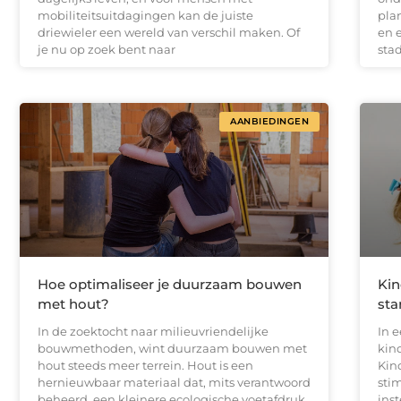
mobiliteitsuitdagingen kan de juiste
pla
driewieler een wereld van verschil maken. Of
en e
je nu op zoek bent naar
stad
AANBIEDINGEN
Hoe optimaliseer je duurzaam bouwen
Kin
met hout?
sta
In de zoektocht naar milieuvriendelijke
In e
bouwmethoden, wint duurzaam bouwen met
kin
hout steeds meer terrein. Hout is een
Kin
hernieuwbaar materiaal dat, mits verantwoord
sti
beheerd, een kleinere ecologische voetafdruk
inst