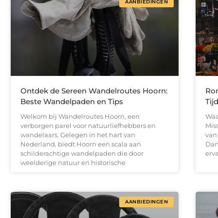
AANBIEDINGEN
Ontdek de Sereen Wandelroutes Hoorn:
Ro
Beste Wandelpaden en Tips
Tij
Welkom bij Wandelroutes Hoorn, een
Waa
verborgen parel voor natuurliefhebbers en
Mis
wandelaars. Gelegen in het hart van
van
Nederland, biedt Hoorn een scala aan
Dan
schilderachtige wandelpaden die door
erv
weelderige natuur en historische
AANBIEDINGEN