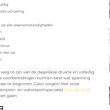
vuldig
uiste uitrusting
d op alle weersomstandigheden
n
eid
ontuur
m dan op:
n:
eg te zijn van de dagelijkse drukte en volledig
jk: de voorbereidingen kunnen best wat spanning
waar te beginnen. Geen zorgen! Met onze
kampeer- en watersportspecialist
Rien de Wolf
,
oet gaan.
ig