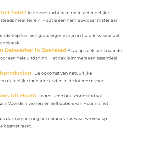
met hout?
In de zoektocht naar milieuvriendelijke
eeds meer terrein. Hout is een hernieuwbaar materiaal
ende trap kan een grote ergernis zijn in huis. Elke keer dat
 gekraak,...
en Dakwerker in Zaanstad
Als u op zoek bent naar de
voor een hele uitdaging. Het dak is immers een essentieel
dsproducten
De opkomst van natuurlijke
en duidelijke toename te zien in de interesse voor
euws Uit Hoorn
Hoorn is een bruisende stad vol
in. Voor de inwoners en liefhebbers van Hoorn is het
 ook deze zomer nog het corona virus waar we voor op
e besmet raakt...