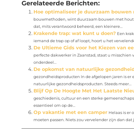
Gerelateerde Berichten:
Hoe optimaliseer je duurzaam bouwen 
bouwmethoden, wint duurzaam bouwen met hout st
dat, mits verantwoord beheerd, een kleinere...
Krakende trap: wat kunt u doen?
Een krak
iemand de trap op of af loopt, hoort u het vervelende
De Ultieme Gids voor het Kiezen van e
perfecte dakwerker in Zaanstad, staat u misschien 
onderdeel...
De opkomst van natuurlijke gezondhei
gezondheidsproducten In de afgelopen jaren is er e
natuurlijke gezondheidsproducten. Steeds meer...
Blijf Op De Hoogte Met Het Laatste Ni
geschiedenis, cultuur en een sterke gemeenschapsz
essentieel om op de...
Op vakantie met een camper
Helaas is er
moeten passen. Niets zou vervelender zijn dan dat j