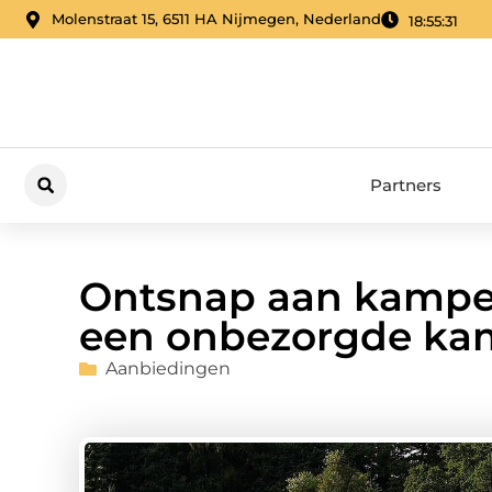
Molenstraat 15, 6511 HA Nijmegen, Nederland
18:55:32
Partners
Ontsnap aan kampeer
een onbezorgde ka
Aanbiedingen