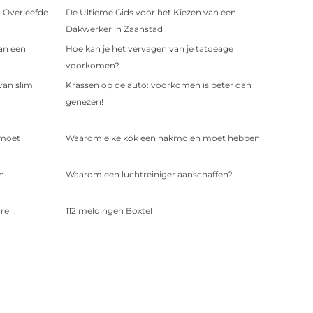
 Overleefde
De Ultieme Gids voor het Kiezen van een
Dakwerker in Zaanstad
an een
Hoe kan je het vervagen van je tatoeage
voorkomen?
van slim
Krassen op de auto: voorkomen is beter dan
genezen!
 moet
Waarom elke kok een hakmolen moet hebben
n
Waarom een luchtreiniger aanschaffen?
are
112 meldingen Boxtel
Riool camera-inspectie: wat heeft u er precies
aan?
g missen in
Het TX Keurmerk voor Taxi's