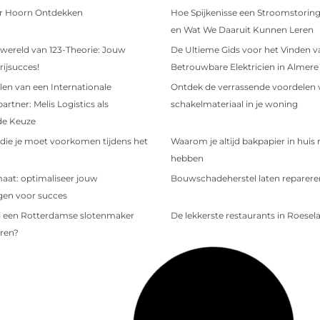
r Hoorn Ontdekken
Hoe Spijkenisse een Stroomstoring
en Wat We Daaruit Kunnen Leren
 wereld van 123-Theorie: Jouw
De Ultieme Gids voor het Vinden v
 rijsucces!
Betrouwbare Elektricien in Almere
en van een Internationale
Ontdek de verrassende voordelen 
artner: Melis Logistics als
schakelmateriaal in je woning
de Keuze
die je moet voorkomen tijdens het
Waarom je altijd bakpapier in huis
hebben
aat: optimaliseer jouw
Bouwschadeherstel laten reparere
gen voor succes
j een Rotterdamse slotenmaker
De lekkerste restaurants in Roesel
ren?
ur in Eeklo
De betovering van Amsterdam
n Culemborg
Vijf onmisbare items die je niet ma
je handtas