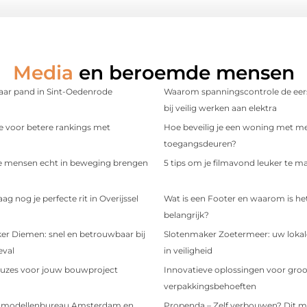
Media
en beroemde mensen
aar pand in Sint-Oedenrode
Waarom spanningscontrole de eers
bij veilig werken aan elektra
e voor betere rankings met
Hoe beveilig je een woning met m
toegangsdeuren?
e mensen echt in beweging brengen
5 tips om je filmavond leuker te m
g nog je perfecte rit in Overijssel
Wat is een Footer en waarom is he
belangrijk?
er Diemen: snel en betrouwbaar bij
Slotenmaker Zoetermeer: uw lokale
eval
in veiligheid
uzes voor jouw bouwproject
Innovatieve oplossingen voor groo
verpakkingsbehoeften
n modellenbureau Amsterdam en
Propenda – Zelf verbouwen? Dit m