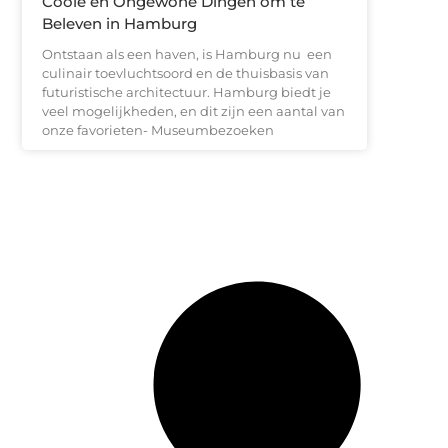
Coole en Ongewone Dingen om te
Beleven in Hamburg
Ontstaan als een haven, is Hamburg nu een
culinair toevluchtsoord en de thuisbasis van
futuristische architectuur. Hamburg biedt je
veel mogelijkheden, en dit zijn een aantal van
onze favorieten- Museumbezoeken