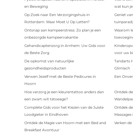
en Beweging
wat kun j
Op Zoek naar Een Verzorgingshuis in
Geniet van
Rotterdam: Waar Moet U Op Letten?
tuinparadi
Ontsnap aan kampeerstress: Zo plan je een
Waarom ler
onbezorgde kampeervakantie
toevoeging
Gehandicaptenzorg in Arnhem: Uw Gids voor
Kinderopv
de Beste Zorg
voor uw k
De opkomst van natuurlijke
Tandarts 
gezondheidsproducten
Glimlach
Verwen Jezelf met de Beste Pedicures in
Een Onverg
Hoorn
Hoe verzorg je een kleurentattoo anders dan
Ontdek de
een zwart-wit tatoeage?
Wandelpad
Complete Gids voor het Kiezen van de Juiste
Ontdek de
Loodgieter in Eindhoven
Massages 
Ontdek de Magie van Hoorn met een Bed and
Verken de
Breakfast Avontuur