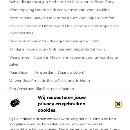
Gehandicaptenzorg in Arnhem: Uw Gids voor de Beste Zorg
Kinderopvang Hoorn biedt een warme start voor uw kind
Riem zonder Gaatjes: De Slimme Keuze voor Stijl en Comfort
Makelaar in Hoorn Ontmaskerd De Gids voor Eerste Kopers en
Investeerders
De opkomst van natuurlijke gezondheidsproducten
Tandarts Hoorn: Jouw Gids naar een Gezonde Glimlach
Waarom een Notaris in Hoorn onmisbaar is voor uw juridische
zaken
Paardrijden in Amsterdam: Waar op letten?
Verwen Jezelf met de Beste Pedicures in Hoorn
Een Onvergetelijke Reis naar Libanon
Wij respecteren jouw
Rijschool Hoorn Brengt Drive naar de Gemeenschap
privacy en gebruiken
Benzineprijs Hoorn Ontcijferd: Wat Betekent het voor Jou en het
cookies.
Milieu?
Bij BelindaWeb.nl nemen we uw privacy serieus. Om u de best
Hoe verzorg je een kleurentattoo anders dan een zwart-wit
mogelijke ervaring te bieden, gebruiken we cookies en
tatoeage?
vergelijkbare technologieën. Deze helpen ons te begrijpen hoe u