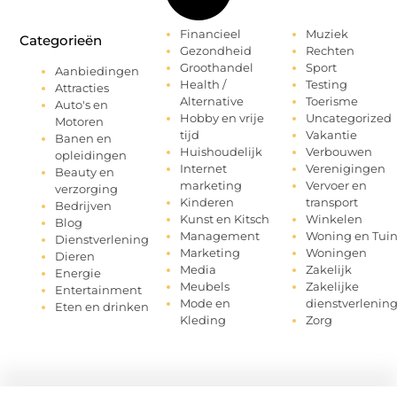
Financieel
Muziek
Categorieën
Gezondheid
Rechten
Groothandel
Sport
Aanbiedingen
Health /
Testing
Attracties
Alternative
Toerisme
Auto's en
Hobby en vrije
Uncategorized
Motoren
tijd
Vakantie
Banen en
Huishoudelijk
Verbouwen
opleidingen
Internet
Verenigingen
Beauty en
marketing
Vervoer en
verzorging
Kinderen
transport
Bedrijven
Kunst en Kitsch
Winkelen
Blog
Management
Woning en Tui
Dienstverlening
Marketing
Woningen
Dieren
Media
Zakelijk
Energie
Meubels
Zakelijke
Entertainment
Mode en
dienstverlenin
Eten en drinken
Kleding
Zorg