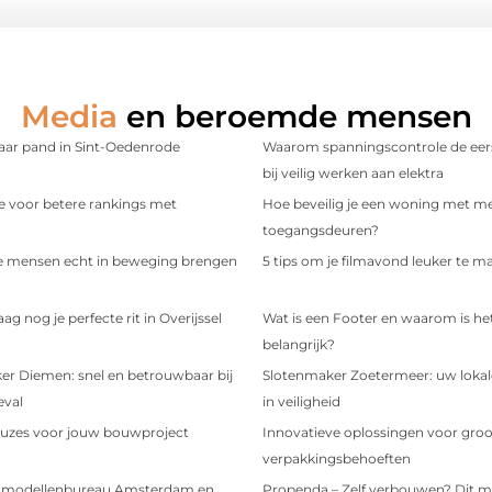
Media
en beroemde mensen
aar pand in Sint-Oedenrode
Waarom spanningscontrole de eers
bij veilig werken aan elektra
e voor betere rankings met
Hoe beveilig je een woning met m
toegangsdeuren?
e mensen echt in beweging brengen
5 tips om je filmavond leuker te m
g nog je perfecte rit in Overijssel
Wat is een Footer en waarom is he
belangrijk?
er Diemen: snel en betrouwbaar bij
Slotenmaker Zoetermeer: uw lokale
eval
in veiligheid
uzes voor jouw bouwproject
Innovatieve oplossingen voor groo
verpakkingsbehoeften
n modellenbureau Amsterdam en
Propenda – Zelf verbouwen? Dit m