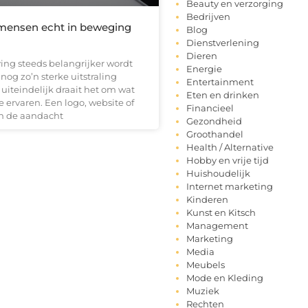
Beauty en verzorging
Bedrijven
mensen echt in beweging
Blog
Dienstverlening
Dieren
ng steeds belangrijker wordt
Energie
og zo’n sterke uitstraling
Entertainment
uiteindelijk draait het om wat
Eten en drinken
ervaren. Een logo, website of
Financieel
 de aandacht
Gezondheid
Groothandel
Health / Alternative
Hobby en vrije tijd
Huishoudelijk
Internet marketing
Kinderen
Kunst en Kitsch
Management
Marketing
Media
Meubels
Mode en Kleding
Muziek
Rechten