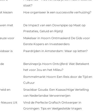
staat?
et kiezen
Hoe organiseer ik een succesvolle verhuizing?
uwen met
De Impact van een Downpipe op Maat op
Prestaties, Geluid en Rijstijl
euze voor
Makelaar in Hoorn Ontmaskerd De Gids voor
Eerste Kopers en Investeerders
sbaar is
Paardrijden in Amsterdam: Waar op letten?
 de
Benzineprijs Hoorn Ontcijferd: Wat Betekent
het voor Jou en het Milieu?
Rommelmarkt Hoorn Een Reis door de Tijd en
Cultuur
heid en
Snackbar Gouda: Een Kaasachtige Vertelling
van Nederlandse Verwennerijen
e Nieuws Uit
Vind de Perfecte Grafisch Ontwerper in
Groningen: Tips en Veelgestelde Vragen