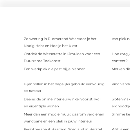
Zonwering in Purmerend Waarvoor je het
Van plek n
Nodig Hebt en Hoe je het Kiest
Ontdek de Wasserette in IJmuiden voor een
Hoe zorg j
Duurzame Toekomst
content?
Een werkplek die past bij je plannen
Merken di
Bijenpollen in het dagelijks gebruik: eenvoudig
Vind vandaa
en flexibel
Deens: dé online interieurwinkel voor stijlvol
Slotenmak
en eigentijds wonen
elk noodg
Meer dan een mooie muur: daarom verdienen
Slimme ke
wandpanelen een plek in jouw interieur
Fysiotherapeut Haarlem: Specialist in Herstel
Wat is ee