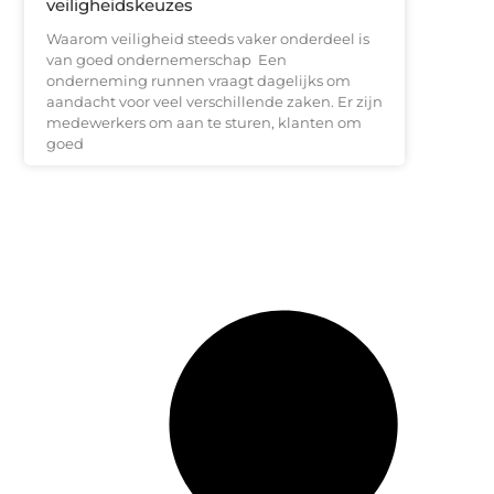
veiligheidskeuzes
Waarom veiligheid steeds vaker onderdeel is
van goed ondernemerschap Een
onderneming runnen vraagt dagelijks om
aandacht voor veel verschillende zaken. Er zijn
medewerkers om aan te sturen, klanten om
goed