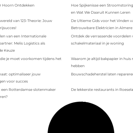
r Hoorn Ontdekken
Hoe Spijkenisse een Stroomstoring
en Wat We Daaruit Kunnen Leren
 wereld van 123-Theorie: Jouw
De Ultieme Gids voor het Vinden v
 rijsucces!
Betrouwbare Elektricien in Almere
en van een Internationale
Ontdek de verrassende voordelen 
artner: Melis Logistics als
schakelmateriaal in je woning
de Keuze
die je moet voorkomen tijdens het
Waarom je altijd bakpapier in huis
hebben
aat: optimaliseer jouw
Bouwschadeherstel laten reparere
gen voor succes
j een Rotterdamse slotenmaker
De lekkerste restaurants in Roesel
ren?
ur in Eeklo
De betovering van Amsterdam
n Culemborg
Vijf onmisbare items die je niet ma
je handtas