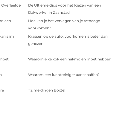
 Overleefde
De Ultieme Gids voor het Kiezen van een
Dakwerker in Zaanstad
an een
Hoe kan je het vervagen van je tatoeage
voorkomen?
van slim
Krassen op de auto: voorkomen is beter dan
genezen!
 moet
Waarom elke kok een hakmolen moet hebben
n
Waarom een luchtreiniger aanschaffen?
are
112 meldingen Boxtel
Riool camera-inspectie: wat heeft u er precies
aan?
g missen in
Het TX Keurmerk voor Taxi's