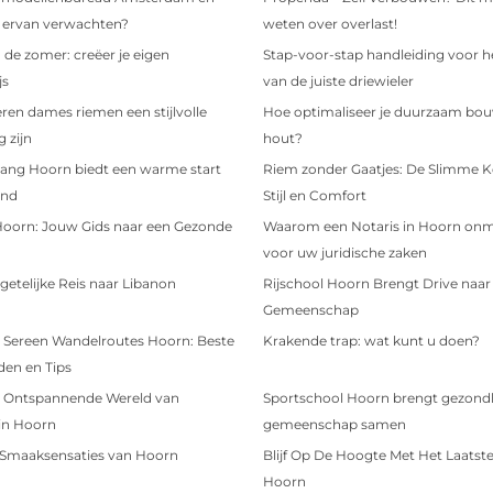
e ervan verwachten?
weten over overlast!
 de zomer: creëer je eigen
Stap-voor-stap handleiding voor h
js
van de juiste driewieler
en dames riemen een stijlvolle
Hoe optimaliseer je duurzaam bo
 zijn
hout?
ang Hoorn biedt een warme start
Riem zonder Gaatjes: De Slimme K
ind
Stijl en Comfort
Hoorn: Jouw Gids naar een Gezonde
Waarom een Notaris in Hoorn onmi
voor uw juridische zaken
etelijke Reis naar Libanon
Rijschool Hoorn Brengt Drive naar
Gemeenschap
 Sereen Wandelroutes Hoorn: Beste
Krakende trap: wat kunt u doen?
en en Tips
 Ontspannende Wereld van
Sportschool Hoorn brengt gezond
in Hoorn
gemeenschap samen
 Smaaksensaties van Hoorn
Blijf Op De Hoogte Met Het Laatst
Hoorn