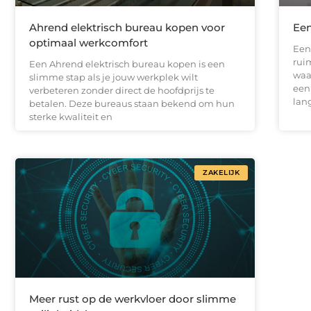
Ahrend elektrisch bureau kopen voor
Een
optimaal werkcomfort
Een
rui
Een Ahrend elektrisch bureau kopen is een
waa
slimme stap als je jouw werkplek wilt
een
verbeteren zonder direct de hoofdprijs te
lan
betalen. Deze bureaus staan bekend om hun
sterke kwaliteit en
ZAKELIJK
Meer rust op de werkvloer door slimme