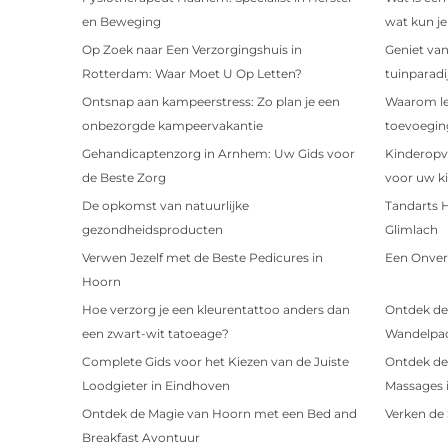
en Beweging
wat kun j
Op Zoek naar Een Verzorgingshuis in
Geniet van
Rotterdam: Waar Moet U Op Letten?
tuinparadi
Ontsnap aan kampeerstress: Zo plan je een
Waarom ler
onbezorgde kampeervakantie
toevoeging
Gehandicaptenzorg in Arnhem: Uw Gids voor
Kinderopv
de Beste Zorg
voor uw k
De opkomst van natuurlijke
Tandarts 
gezondheidsproducten
Glimlach
Verwen Jezelf met de Beste Pedicures in
Een Onverg
Hoorn
Hoe verzorg je een kleurentattoo anders dan
Ontdek de
een zwart-wit tatoeage?
Wandelpad
Complete Gids voor het Kiezen van de Juiste
Ontdek de
Loodgieter in Eindhoven
Massages 
Ontdek de Magie van Hoorn met een Bed and
Verken de
Breakfast Avontuur