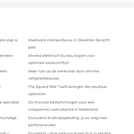
te stap is
Maatwerk interieurbouw in Deventer die echt
past
eerdere
Ahrend elektrisch bureau kopen voor
optimaal werkcomfort
aken
Meer rust op de werkvloer door slimme
veiligheidskeuzes
t
The Square Mile: Taaltrainingen die resultaat
opleveren
 specialist
De mooiste bestemmingen voor een
ontspannen vaarvakantie in Nederland
tschalige
Exclusieve krulknipopleiding: jouw weg naar
perfecte krullen
oet u
Propenda – Hoe verkoop je een huis in slechte