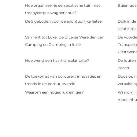
Hoe organiseer je een exotische tuin met
Buienrada
trachycarpus wagnerianus?
De 5 geboden voor de avontuurlijke fietser
Duik in de
sleutel tot
Van Tent tot Luxe: De Diverse Werelden van
De Voordel
Camping en Glamping in Italië
Transportp
Uitsteken
Hoe werkt een haartransplantatie?
De fouten 
lassen
De toekomst van borduren: innovaties en
Doos op m
trends in de borduurwereld
verpakkin
Waarom een hogedrukreiniger?
Waarom ji
moet inhu
Weer in Altena
Temperatu
5 Redenen Waarom Een Nespresso Cup
Kappers i
Houder Perfect Is Voor Elke Gezin