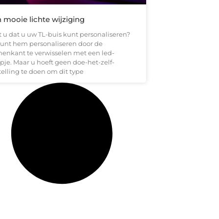
 mooie lichte wijziging
t u dat u uw TL-buis kunt personaliseren?
kunt hem personaliseren door de
nenkant te verwisselen met een led-
pje. Maar u hoeft geen doe-het-zelf-
telling te doen om dit type