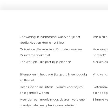
Zonwering in Purmerend Waarvoor je het
Van plek n
Nodig Hebt en Hoe je het Kiest
Ontdek de Wasserette in IJmuiden voor een
Hoe zorg j
Duurzame Toekomst
content?
Een werkplek die past bij je plannen
Merken di
Bijenpollen in het dagelijks gebruik: eenvoudig
Vind vandaa
en flexibel
Deens: dé online interieurwinkel voor stijlvol
Slotenmak
en eigentijds wonen
elk noodg
Meer dan een mooie muur: daarom verdienen
Slimme ke
wandpanelen een plek in jouw interieur