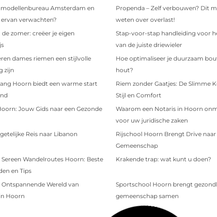
n modellenbureau Amsterdam en
Propenda – Zelf verbouwen? Dit m
e ervan verwachten?
weten over overlast!
 de zomer: creëer je eigen
Stap-voor-stap handleiding voor h
js
van de juiste driewieler
en dames riemen een stijlvolle
Hoe optimaliseer je duurzaam bo
 zijn
hout?
ang Hoorn biedt een warme start
Riem zonder Gaatjes: De Slimme K
ind
Stijl en Comfort
Hoorn: Jouw Gids naar een Gezonde
Waarom een Notaris in Hoorn onmi
voor uw juridische zaken
etelijke Reis naar Libanon
Rijschool Hoorn Brengt Drive naar
Gemeenschap
 Sereen Wandelroutes Hoorn: Beste
Krakende trap: wat kunt u doen?
en en Tips
 Ontspannende Wereld van
Sportschool Hoorn brengt gezond
in Hoorn
gemeenschap samen
 Smaaksensaties van Hoorn
Blijf Op De Hoogte Met Het Laatst