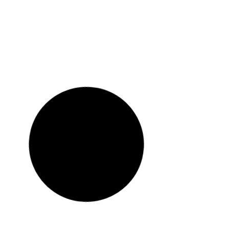
Groningen: Tips en Veelgestelde Vragen
 Overleefde
De Ultieme Gids voor het Kiezen van een
Dakwerker in Zaanstad
an een
Hoe kan je het vervagen van je tatoeage
voorkomen?
van slim
Krassen op de auto: voorkomen is beter dan
genezen!
 moet
Waarom elke kok een hakmolen moet hebben
n
Waarom een luchtreiniger aanschaffen?
are
112 meldingen Boxtel