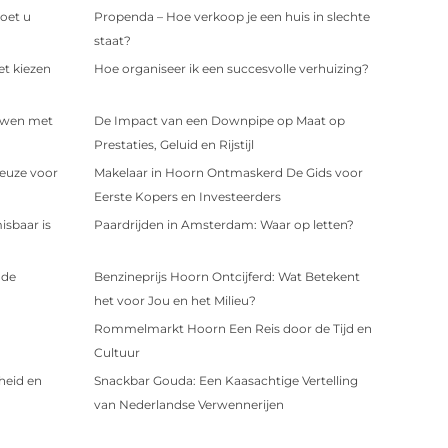
oet u
Propenda – Hoe verkoop je een huis in slechte
staat?
et kiezen
Hoe organiseer ik een succesvolle verhuizing?
uwen met
De Impact van een Downpipe op Maat op
Prestaties, Geluid en Rijstijl
euze voor
Makelaar in Hoorn Ontmaskerd De Gids voor
Eerste Kopers en Investeerders
sbaar is
Paardrijden in Amsterdam: Waar op letten?
 de
Benzineprijs Hoorn Ontcijferd: Wat Betekent
het voor Jou en het Milieu?
Rommelmarkt Hoorn Een Reis door de Tijd en
Cultuur
heid en
Snackbar Gouda: Een Kaasachtige Vertelling
van Nederlandse Verwennerijen
e Nieuws Uit
Vind de Perfecte Grafisch Ontwerper in