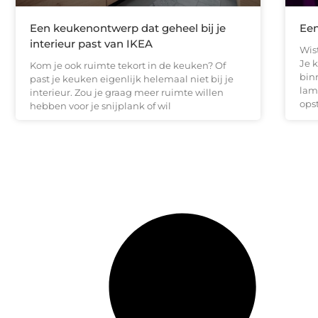
Een keukenontwerp dat geheel bij je
Een
interieur past van IKEA
Wis
Je 
Kom je ook ruimte tekort in de keuken? Of
bin
past je keuken eigenlijk helemaal niet bij je
lam
interieur. Zou je graag meer ruimte willen
ops
hebben voor je snijplank of wil