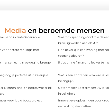
Media
en beroemde mensen
aar pand in Sint-Oedenrode
Waarom spanningscontrole de eers
bij veilig werken aan elektra
e voor betere rankings met
Hoe beveilig je een woning met m
toegangsdeuren?
e mensen echt in beweging brengen
5 tips om je filmavond leuker te m
g nog je perfecte rit in Overijssel
Wat is een Footer en waarom is he
belangrijk?
er Diemen: snel en betrouwbaar bij
Slotenmaker Zoetermeer: uw lokale
eval
in veiligheid
uzes voor jouw bouwproject
Innovatieve oplossingen voor groo
verpakkingsbehoeften