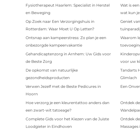
Fysiotherapeut Haarlem: Specialist in Herstel
Wat is ee
en Beweging
wat kun j
Op Zoek naar Een Verzorgingshuis in
Geniet van
Rotterdam: Waar Moet U Op Letten?
tuinparadi
Ontsnap aan kampeerstress: Zo plan je een
Waarom ler
onbezorgde kampeervakantie
toevoeging
Gehandicaptenzorg in Arnhem: Uw Gids voor
Kinderopv
de Beste Zorg
voor uw k
De opkomst van natuurlijke
Tandarts 
gezondheidsproducten
Glimlach
Verwen Jezelf met de Beste Pedicures in
Een Onverg
Hoorn
Hoe verzorg je een kleurentattoo anders dan
Ontdek de
een zwart-wit tatoeage?
Wandelpad
Complete Gids voor het Kiezen van de Juiste
Ontdek de
Loodgieter in Eindhoven
Massages 
Ontdek de Magie van Hoorn met een Bed and
Verken de