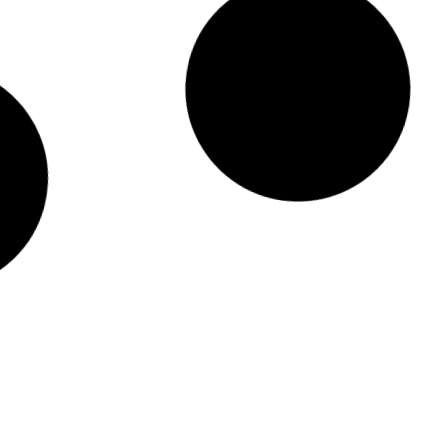
Hoorn
r Hoorn Ontdekken
Hoe Spijkenisse een Stroomstoring
en Wat We Daaruit Kunnen Leren
 wereld van 123-Theorie: Jouw
De Ultieme Gids voor het Vinden v
 rijsucces!
Betrouwbare Elektricien in Almere
en van een Internationale
Ontdek de verrassende voordelen 
artner: Melis Logistics als
schakelmateriaal in je woning
de Keuze
die je moet voorkomen tijdens het
Waarom je altijd bakpapier in huis
hebben
aat: optimaliseer jouw
Bouwschadeherstel laten reparere
gen voor succes
j een Rotterdamse slotenmaker
De lekkerste restaurants in Roesel
ren?