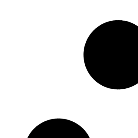
Breakfast Avontuur
Hoe organiseer je een exotische tuin met
Buienrada
trachycarpus wagnerianus?
De 5 geboden voor de avontuurlijke fietser
Duik in de
sleutel tot
Van Tent tot Luxe: De Diverse Werelden van
De Voordel
Camping en Glamping in Italië
Transportp
Uitsteken
Hoe werkt een haartransplantatie?
De fouten 
lassen
De toekomst van borduren: innovaties en
Doos op m
trends in de borduurwereld
verpakkin
Waarom een hogedrukreiniger?
Waarom ji
moet inhu