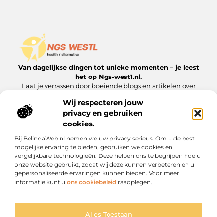
Van dagelijkse dingen tot unieke momenten – je leest
het op Ngs-west1.nl.
Laat je verrassen door boeiende blogs en artikelen over
alles wat het leven interessant maakt.
Wij respecteren jouw
privacy en gebruiken
Onze informatie
cookies.
Goedkope Linkbuilding: Hoe je het Doet zonder Kwaliteit te Verliezen
Inkomsten Genereren met Mijn Website: Van Bezoeker naar Verdienmodel
Bij BelindaWeb.nl nemen we uw privacy serieus. Om u de best
Bericht categorie
mogelijke ervaring te bieden, gebruiken we cookies en
vergelijkbare technologieën. Deze helpen ons te begrijpen hoe u
onze website gebruikt, zodat wij deze kunnen verbeteren en u
gepersonaliseerde ervaringen kunnen bieden. Voor meer
informatie kunt u
ons cookiebeleid
raadplegen.
Alles Toestaan