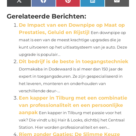
X
Facebook
Pinterest
LinkedIn
Email
(Twitter)
Gerelateerde Berichten:
De Impact van een Downpipe op Maat op
Prestaties, Geluid en Rijstijl
Een downpipe op
maat is een van de meest krachtige upgrades die je
kunt uitvoeren op het uitlaatsysteem van je auto. Deze
upgrade is populair...
Dit bedrijf is de beste in toegangstechniek
Dormakaba in Dodewaard is al meer dan 150 jaar de
expert in toegangsdeuren. Ze zijn gespecialiseerd in
het leveren, monteren en onderhouden van
verschillende deur-...
Een kapper in Tilburg met een combinatie
van professionaliteit en een persoonlijke
aanpak
Een kapper in Tilburg met passie voor het
vak? Die vindt u bij Hair & Looks, dichtbij het Centraal
Station. Hier worden professionaliteit en een...
Riem zonder Gaatjes: De Slimme Keuze