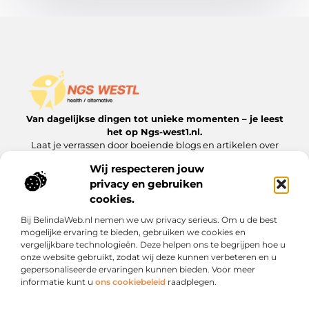
Van dagelijkse dingen tot unieke momenten – je leest
het op Ngs-west1.nl.
Laat je verrassen door boeiende blogs en artikelen over
alles wat het leven interessant maakt.
Wij respecteren jouw
privacy en gebruiken
Onze informatie
cookies.
Goedkope Linkbuilding: Hoe je het Doet zonder Kwaliteit te Verliezen
Inkomsten Genereren met Mijn Website: Van Bezoeker naar Verdienmodel
Bij BelindaWeb.nl nemen we uw privacy serieus. Om u de best
Bericht categorie
mogelijke ervaring te bieden, gebruiken we cookies en
vergelijkbare technologieën. Deze helpen ons te begrijpen hoe u
onze website gebruikt, zodat wij deze kunnen verbeteren en u
gepersonaliseerde ervaringen kunnen bieden. Voor meer
informatie kunt u
ons cookiebeleid
raadplegen.