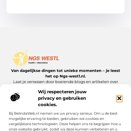
Van dagelijkse dingen tot unieke momenten – je leest
het op Ngs-west1.nl.
Laat je verrassen door boeiende blogs en artikelen over
alles wat het leven interessant maakt.
Wij respecteren jouw
privacy en gebruiken
Onze informatie
cookies.
Goedkope Linkbuilding: Hoe je het Doet zonder Kwaliteit te Verliezen
Inkomsten Genereren met Mijn Website: Van Bezoeker naar Verdienmodel
Bij BelindaWeb.nl nemen we uw privacy serieus. Om u de best
Bericht categorie
mogelijke ervaring te bieden, gebruiken we cookies en
vergelijkbare technologieën. Deze helpen ons te begrijpen hoe u
onze website gebruikt, zodat wij deze kunnen verbeteren en u