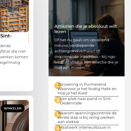
Artikelen die je absoluut wilt
lezen
Sint-
Of het nu gaat om opvallend
nieuws, verdiepende
uderde
achtergrondverhalen of
fshal die niet
inspirerende inzichten – bij ngs-
n werken komen
west1.nl vind je een selectie die je
regelmatig
niet wilt missen.
Zonwering in Purmerend
Waarvoor je het Nodig Hebt en
Hoe je het Kiest
Van plek naar pand in Sint-
Oedenrode
WINKELEN
Waarom spanningscontrole de
eerste stap is bij veilig werken
aan elektra
Maatwerk interieurbouw in