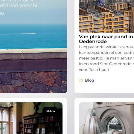
eld van verschil
nu
Van plek naar pand in 
Oedenrode
Leegstaande winkels, vero
kantoorpanden of een bedrij
meer past bij je manier va
in en rond Sint-Oedenrode 
voor. Toch hoeft
Blog
BLOG