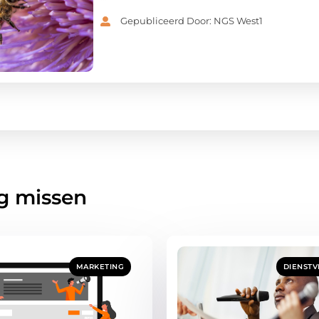
Gepubliceerd Door: NGS West1
g missen
MARKETING
DIENSTV