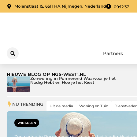
Molenstraat 15, 6511 HA Nijmegen, Nederland
09:12:38
Partners
NIEUWE BLOG OP NGS-WEST1.NL
Van plek naar pand in Sint-Oedenrode
NU TRENDING
Uit de media
Woning en Tuin
Dienstverle
WINKELEN
Zonwering in Purmerend Waarvoor je het Nodig Hebt en 