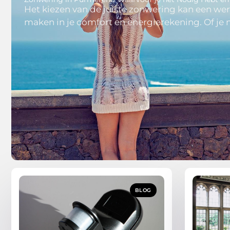
Het kiezen van de juiste zonwering kan een wer
maken in je comfort en energierekening. Of je 
BLOG