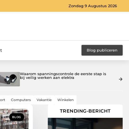
Zondag 9 Augustus 2026
t
Blog publiceren
Maatwerk interieurbouw in Deventer die echt
past
ort
Computers
Vakantie
Winkelen
TRENDING-BERICHT
BLOG