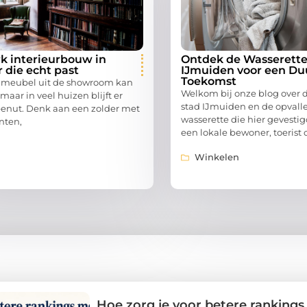
 interieurbouw in
Ontdek de Wasserette
 die echt past
IJmuiden voor een D
Toekomst
f meubel uit de showroom kan
Welkom bij onze blog over 
 maar in veel huizen blijft er
stad IJmuiden en de opval
enut. Denk aan een zolder met
wasserette die hier gevestigd
nten,
een lokale bewoner, toerist 
Winkelen
Hoe zorg je voor betere ranking