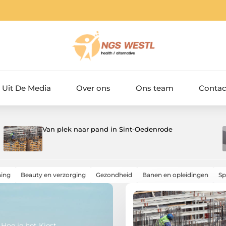
Uit De Media
Over ons
Ons team
Contac
Waarom spanningscontrole de eerste stap is
bij veilig werken aan elektra
ning
Beauty en verzorging
Gezondheid
Banen en opleidingen
Sp
Hoe je het Kiest