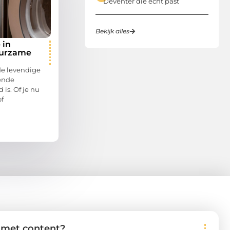
Deventer die echt past
Bekijk alles
 in
uurzame
de levendige
lende
 is. Of je nu
of
s met content?