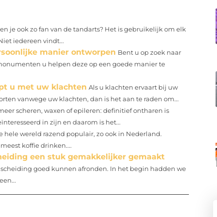
en je ook zo fan van de tandarts? Het is gebruikelijk om elk
iet iedereen vindt...
rsoonlijke manier ontworpen
Bent u op zoek naar
afmonumenten u helpen deze op een goede manier te
elpt u met uw klachten
Als u klachten ervaart bij uw
rten vanwege uw klachten, dan is het aan te raden om...
meer scheren, waxen of epileren: definitief ontharen is
nteresseerd in zijn en daarom is het...
de hele wereld razend populair, zo ook in Nederland.
eest koffie drinken....
heiding een stuk gemakkelijker gemaakt
scheiding goed kunnen afronden. In het begin hadden we
een...