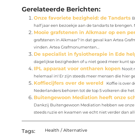
Gerelateerde Berichten:
Onze favoriete bezigheid: de Tandarts
B
half jaar een bezoekje aan de tandarts te brengen. N
Mooie grafstenen in Alkmaar op een pe
grafstenen in Alkmaar? In dat geval kan Artea Gr
vinden. Artea Grafmonumenten...
De specialist in fysiotherapie in Ede h
dagelijkse bezigheden of u niet goed meer kunt spo
IPL apparaat voor ontharen kopen
Nooit 
helemaal in! Er zijn steeds meer mensen die hier geï
Koffiecijfers over de wereld
Koffie is over 
Nederlanders behoren tot de top 5 volkeren die het m
Buitengewoon Mediation heeft onze sc
Dankzij Buitengewoon Mediation hebben we onze 
steeds ruzie en kwamen we echt niet verder dan all
Health / Alternative
Tags: