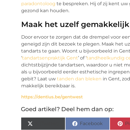
paradontoloog
te bespreken. Hij of zij kent u
gezond kan houden.
Maak het uzelf gemakkelijk
Door ervoor te zorgen dat de drempel voor een
geneigd zijn dit bezoek te plegen. Maak het u
tandarts te gaan. Woont u bijvoorbeeld in Gen
‘
tandartsenpraktijk Gent
’ of ‘
tandheelkundig c
dichtstbijzijnde tandartsen, waardoor u niet m
als u bijvoorbeeld eerder esthetische ingrepen 
gebit? Laat uw
tanden dan bleken
in Gent, zod
makkelijk bereikbaar is.
https://dentius.be/gentwest
Goed artikel? Deel hem dan op:
X (Twitter)
Facebook
Pi